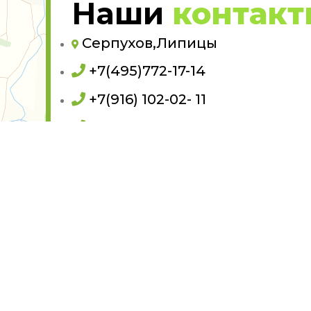
Наши
контак
Серпухов,Липицы
+7(495)772-17-14
+7(916) 102-02- 11
+7(925) 530-96-21
+7(926)175-00-57
карта проезда