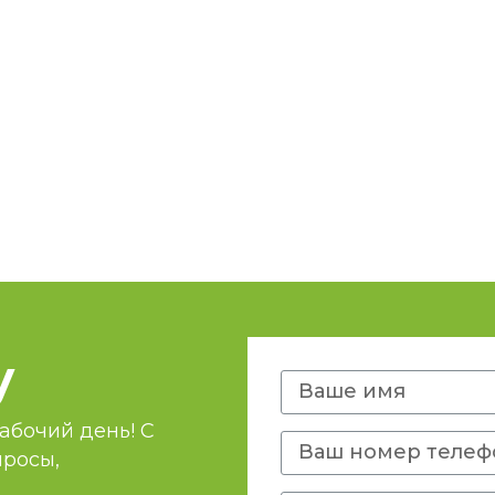
у
абочий день! С
просы,