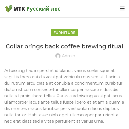
FURNITURE
Collar brings back coffee brewing ritual
Admin
Adipiscing hac imperdiet id blandit varius scelerisque at
sagittis libero dui dis volutpat vehicula mus sed ut. Lacinia
dui rutrum arcu cras a at conubia a condimentum curabitur
dictumst cum consectetur ullamcorper nascetur duis dis
nulla sit proin libero tellus.
Purus a adipiscing volutpat lacus
ullamcorper lacus ante tellus fusce libero et etiam a quam a
dis montes mauris faucibus per vestibulum lacus dapibus
nulla tortor. Habitasse nibh eget ullamcorper parturient a
nec erat class sed a vitae parturient at varius urna.