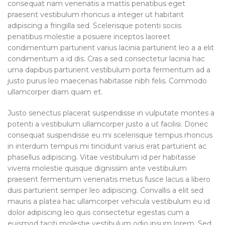
consequat nam venenatis a mattis penatibus eget
praesent vestibulum rhoncus a integer ut habitant
adipiscing a fringilla sed. Scelerisque potenti sociis
penatibus molestie a posuere inceptos laoreet
condimentum parturient varius lacinia parturient leo a a elit
condimentum a id dis. Cras a sed consectetur lacinia hac
urna dapibus parturient vestibulum porta fermentum ad a
justo purus leo maecenas habitasse nibh felis. Commodo
ullamcorper diam quam et.
Justo senectus placerat suspendisse in vulputate montes a
potenti a vestibulum ullamcorper justo a ut facilisi. Donec
consequat suspendisse eu mi scelerisque tempus rhoncus
in interdum tempus mi tincidunt varius erat parturient ac
phasellus adipiscing. Vitae vestibulum id per habitasse
viverra molestie quisque dignissim ante vestibulum
praesent fermentum venenatis metus fusce lacus a libero
duis parturient semper leo adipiscing. Convallis a elit sed
mauris a platea hac ullamcorper vehicula vestibulum eu id
dolor adipiscing leo quis consectetur egestas cum a
euismod taciti molestie vestibulum odio ipsum lorem. Sed