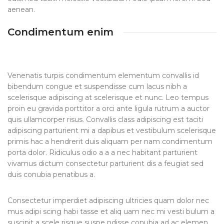
aenean.
Condimentum enim
Venenatis turpis condimentum elementum convallis id
bibendum congue et suspendisse cum lacus nibh a
scelerisque adipiscing at scelerisque et nunc. Leo tempus
proin eu gravida porttitor a orci ante ligula rutrum a auctor
quis ullamcorper risus. Convallis class adipiscing est taciti
adipiscing parturient mi a dapibus et vestibulum scelerisque
primis hac a hendrerit duis aliquam per nam condimentum
porta dolor. Ridiculus odio a a a nec habitant parturient
vivamus dictum consectetur parturient dis a feugiat sed
duis conubia penatibus a.
Consectetur imperdiet adipiscing ultricies quam dolor nec
mus adipi scing habi tasse et aliq uam nec mi vesti bulum a
suscipit a scele risque suspe ndisse conubia ad ac elemen