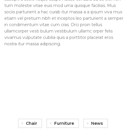
tum molestie vitae euis mod urna quisque facilisis. Mus
sociis parturient a hac curab itur massa a a ipsum viva mus
etiam vel pretium nibh et inceptos leo parturient a semper
in condimentum vitae cum cras. Orci proin tellus
ullamcorper vesti bulum vestibulum ullamc orper felis
vivamus vulputate cubilia quis a porttitor placerat eros
nostra itur massa adipiscing.
71 Pilgrim Avenue
Chevy Chase,
MD 20815
Chair
Furniture
News